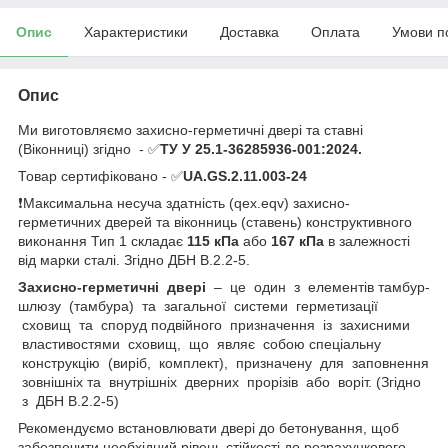
Опис
Характеристики
Доставка
Оплата
Умови п
Опис
Ми виготовляємо захисно-герметичні двері та ставні
(Віконниці) згідно - ✅
ТУ У 25.1-36285936-001:2024.
Товар сертифіковано - ✅
UA.GS.2.11.003-24
❗Максимальна несуча здатність (qex.eqv) захисно-
герметичних дверей та віконниць (ставень) конструктивного
виконання Тип 1 складає
115 кПа
або
167 кПа
в залежності
від марки сталі. Згідно ДБН В.2.2-5.
Захисно-герметичні двері
– це один з елементів тамбур-
шлюзу (тамбура) та загальної системи герметизації
сховищ та споруд подвійного призначення із захисними
властивостями сховищ, що являє собою спеціальну
конструкцію (виріб, комплект), призначену для заповнення
зовнішніх та внутрішніх дверних прорізів або воріт. (Згідно
з ДБН В.2.2-5)
Рекомендуємо встановлювати двері до бетонування, щоб
забезпечити необхідний рівень стійкості до розрахункового