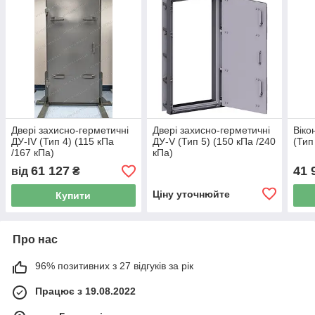
Двері захисно-герметичні
Двері захисно-герметичні
Віко
ДУ-ІV (Тип 4) (115 кПа
ДУ-V (Тип 5) (150 кПа /240
(Тип
/167 кПа)
кПа)
61 127
41 
від
₴
Ціну уточнюйте
Купити
Про нас
96% позитивних з 27 відгуків за рік
Працює з 19.08.2022